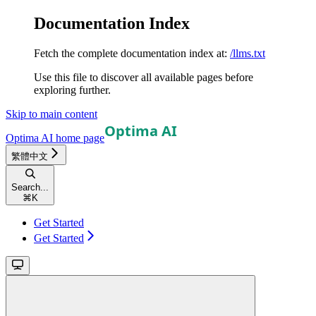
Documentation Index
Fetch the complete documentation index at:
/llms.txt
Use this file to discover all available pages before
exploring further.
Skip to main content
Optima AI
home page
繁體中文
Search...
⌘
K
Get Started
Get Started