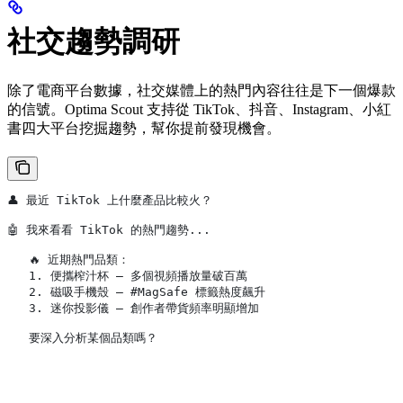
社交趨勢調研
除了電商平台數據，社交媒體上的熱門內容往往是下一個爆款
的信號。Optima Scout 支持從 TikTok、抖音、Instagram、小紅
書四大平台挖掘趨勢，幫你提前發現機會。
👤 最近 TikTok 上什麼產品比較火？
🤖 我來看看 TikTok 的熱門趨勢...
   🔥 近期熱門品類：
   1. 便攜榨汁杯 — 多個視頻播放量破百萬
   2. 磁吸手機殼 — #MagSafe 標籤熱度飆升
   3. 迷你投影儀 — 創作者帶貨頻率明顯增加
   要深入分析某個品類嗎？