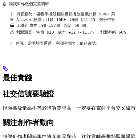
🤖 讓我幫你做個完整調研...
   📱 抖音趨勢：磁吸手機殼相關視頻播放量累計超 5000 萬
   🛒 Amazon 驗證：月銷 10K+，均價 $15-25，競爭中等
   🏭 1688 成本：¥8-15/個，起訂 50 個
   💰 利潤測算：售價 $20，成本 ¥12（≈$1.7），利潤率約 60%
   ✅ 建議：需求驗證通過，利潤空間大，值得嘗試。
最佳實踐
社交信號要驗證
視頻播放量高不等於購買需求高，一定要在電商平台交叉驗證
關注創作者動向
頭部創作者開始集中推某個品類時，往往意味著趨勢即將爆發