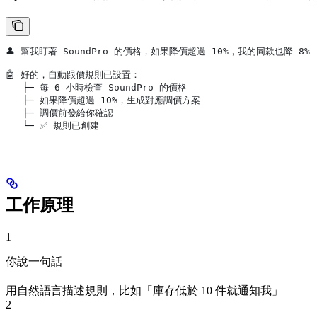
👤 幫我盯著 SoundPro 的價格，如果降價超過 10%，我的同款也降 8%
🤖 好的，自動跟價規則已設置：
   ├─ 每 6 小時檢查 SoundPro 的價格
   ├─ 如果降價超過 10%，生成對應調價方案
   ├─ 調價前發給你確認
   └─ ✅ 規則已創建
工作原理
1
你說一句話
用自然語言描述規則，比如「庫存低於 10 件就通知我」
2