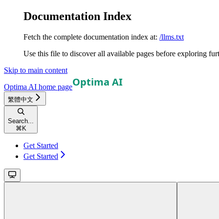
Documentation Index
Fetch the complete documentation index at:
/llms.txt
Use this file to discover all available pages before exploring fur
Skip to main content
Optima AI
home page
繁體中文
Search...
⌘
K
Get Started
Get Started