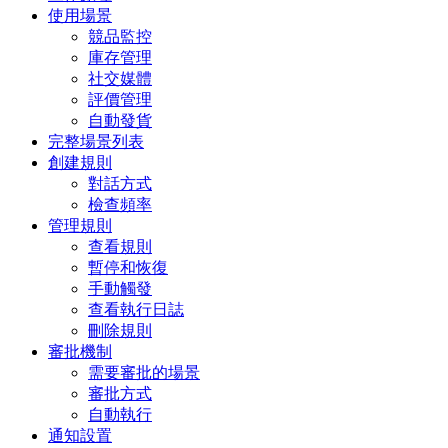
使用場景
競品監控
庫存管理
社交媒體
評價管理
自動發貨
完整場景列表
創建規則
對話方式
檢查頻率
管理規則
查看規則
暫停和恢復
手動觸發
查看執行日誌
刪除規則
審批機制
需要審批的場景
審批方式
自動執行
通知設置